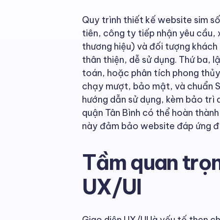
Quy trình thiết kế website sim 
tiên, công ty tiếp nhận yêu cầu,
thương hiệu) và đối tượng khách h
thân thiện, dễ sử dụng. Thứ ba, l
toán, hoặc phân tích phong thủy
chạy mượt, bảo mật, và chuẩn S
hướng dẫn sử dụng, kèm bảo trì d
quận Tân Bình có thể hoàn thành 
này đảm bảo website đáp ứng đú
Tầm quan trọn
UX/UI
Giao diện UX/UI là yếu tố then c