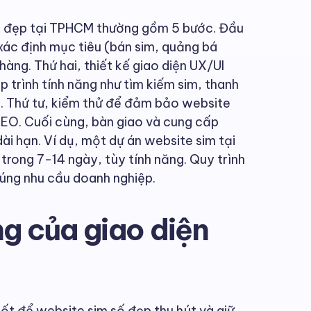
số đẹp tại TPHCM thường gồm 5 bước. Đầu
 xác định mục tiêu (bán sim, quảng bá
àng. Thứ hai, thiết kế giao diện UX/UI
ập trình tính năng như tìm kiếm sim, thanh
. Thứ tư, kiểm thử để đảm bảo website
EO. Cuối cùng, bàn giao và cung cấp
ài hạn. Ví dụ, một dự án website sim tại
trong 7-14 ngày, tùy tính năng. Quy trình
ng nhu cầu doanh nghiệp.
g của giao diện
hốt để website sim số đẹp thu hút và giữ