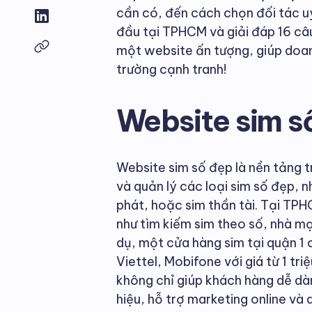
cần có, đến cách chọn đối tác uy
đầu tại TPHCM và giải đáp 16 câ
một website ấn tượng, giúp doan
trường cạnh tranh!
Website sim số
Website sim số đẹp là nền tảng t
và quản lý các loại sim số đẹp, n
phát, hoặc sim thần tài. Tại TP
như tìm kiếm sim theo số, nhà mạ
dụ, một cửa hàng sim tại quận 1 
Viettel, Mobifone với giá từ 1 tr
không chỉ giúp khách hàng dễ dà
hiệu, hỗ trợ marketing online và 