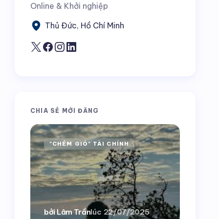
Online & Khởi nghiệp
Thủ Đức, Hồ Chí Minh
CHIA SẺ MỚI ĐĂNG
"CHÉM GIÓ" TÀI CHÍNH
HƯỚN
bởi Lâm Trần
lúc
22/07/2025