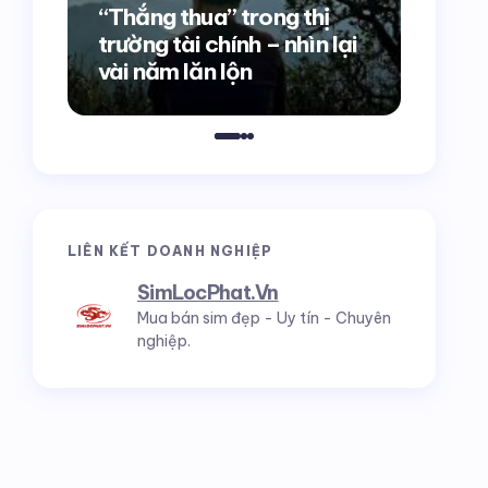
bởi Lâ
“Thắng thua” trong thị
trường tài chính – nhìn lại
10 hư
vài năm lăn lộn
cần t
LIÊN KẾT DOANH NGHIỆP
SimLocPhat.Vn
Mua bán sim đẹp - Uy tín - Chuyên
nghiệp.