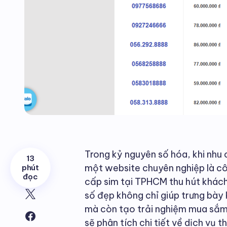
Trong kỷ nguyên số hóa, khi nhu
13
một website chuyên nghiệp là cô
phút
đọc
cấp sim tại TPHCM thu hút khách
số đẹp không chỉ giúp trưng bày 
mà còn tạo trải nghiệm mua sắm t
sẽ phân tích chi tiết về dịch vụ t