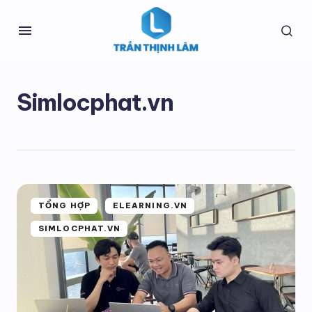
Simlocphat.vn
TỔNG HỢP
ELEARNING.VN
SIMLOCPHAT.VN