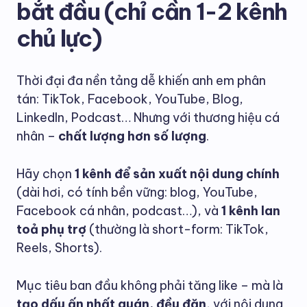
bắt đầu (chỉ cần 1-2 kênh
chủ lực)
Thời đại đa nền tảng dễ khiến anh em phân
tán: TikTok, Facebook, YouTube, Blog,
LinkedIn, Podcast… Nhưng với thương hiệu cá
nhân –
chất lượng hơn số lượng
.
Hãy chọn
1 kênh để sản xuất nội dung chính
(dài hơi, có tính bền vững: blog, YouTube,
Facebook cá nhân, podcast…), và
1 kênh lan
toả phụ trợ
(thường là short-form: TikTok,
Reels, Shorts).
Mục tiêu ban đầu không phải tăng like – mà là
tạo dấu ấn nhất quán, đều đặn
, với nội dung