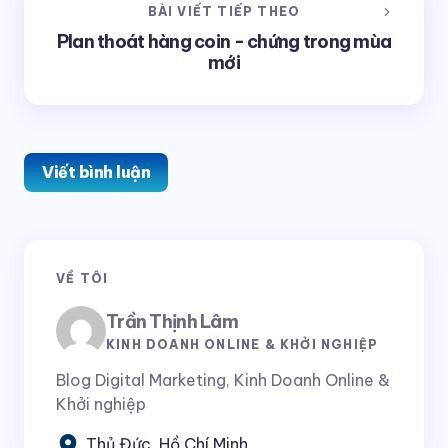
BÀI VIẾT TIẾP THEO
Plan thoát hàng coin - chứng trong mùa
mới
Viết bình luận
Email của bạn sẽ không được hiển thị công khai.
Các
VỀ TÔI
trường bắt buộc được đánh dấu
*
Trần Thịnh Lâm
Tên *
KINH DOANH ONLINE & KHỞI NGHIỆP
Blog Digital Marketing, Kinh Doanh Online &
Khởi nghiệp
E-mail *
Thủ Đức, Hồ Chí Minh