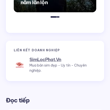
năm lăn lộn
cầ
LIÊN KẾT DOANH NGHIỆP
SimLocPhat.Vn
Mua bán sim đẹp - Uy tín - Chuyên
nghiệp.
Đọc tiếp