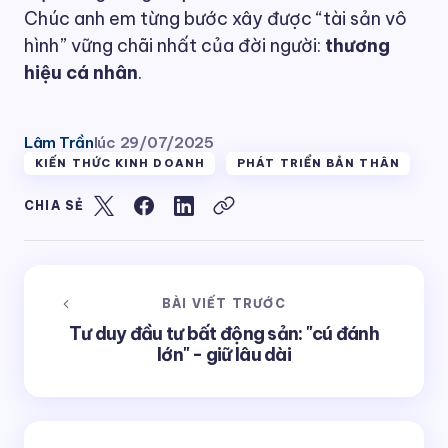
Chúc anh em từng bước xây được “tài sản vô
hình” vững chãi nhất của đời người:
thương
hiệu cá nhân
.
Lâm Trần
lúc
29/07/2025
KIẾN THỨC KINH DOANH
PHÁT TRIỂN BẢN THÂN
CHIA SẺ
BÀI VIẾT TRƯỚC
Tư duy đầu tư bất động sản: "cú đánh
lớn" - giữ lâu dài