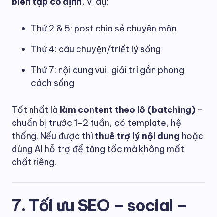
biên tập cố định
, ví dụ:
Thứ 2 & 5: post chia sẻ chuyên môn
Thứ 4: câu chuyện/triết lý sống
Thứ 7: nội dung vui, giải trí gắn phong
cách sống
Tốt nhất là
làm content theo lô (batching)
–
chuẩn bị trước 1-2 tuần, có template, hệ
thống. Nếu được thì
thuê trợ lý nội dung
hoặc
dùng AI hỗ trợ để tăng tốc mà không mất
chất riêng.
7. Tối ưu SEO – social –