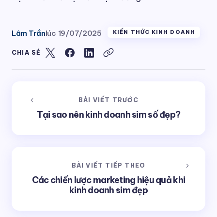
Lâm Trần
lúc
19/07/2025
KIẾN THỨC KINH DOANH
CHIA SẺ
BÀI VIẾT TRƯỚC
Tại sao nên kinh doanh sim số đẹp?
BÀI VIẾT TIẾP THEO
Các chiến lược marketing hiệu quả khi
kinh doanh sim đẹp