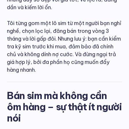
dần và kiếm lời ổn.
Tôi từng gom một lô sim từ một người bạn nghỉ
nghề, chọn lọc lại, đăng bán trong vòng 3
tháng và lời gấp đôi. Nhưng lưu ý: bạn cần kiểm
tra kỹ sim trước khi mua, đảm bảo đã chính
chủ và không dính nợ cước. Và đừng ngại trả
giá hợp lý, bởi đa phần họ cũng muốn đẩy
hàng nhanh.
Bán sim mà không cần
ôm hàng – sự thật ít người
nói