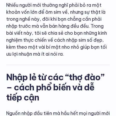
Nhiều người mới thường nghĩ phải bỏ ra một
khoản vốn lớn để ôm sim về, nhưng sự thật là
trong nghề này, đôi khi bạn chẳng cần phải
nhập trước mà vẫn bán hàng đều đều. Trong
bài viết này, tôi sẽ chia sẻ cho bạn những kinh
nghiệm thực chiến về cách nhập sim số đẹp,
kèm theo một vài bí mật nho nhỏ giúp bạn tối
ưu lợi nhuận mà ít ai nói ra.
Nhập lẻ từ các “thợ đào”
– cách phổ biến và dễ
tiếp cận
Nguồn nhập đầu tiên mà hầu hết mọi người mới