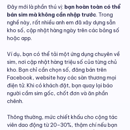
Đây mới là phần thú vị:
bạn hoàn toàn có thể
bán sim mà không cần nhập trước
. Trong
nghề này, rất nhiều anh em đã xây dựng sẵn
kho số, cập nhật hàng ngày trên các bảng số
hoặc app.
Ví dụ, bạn có thể tải một ứng dụng chuyên về
sim, nơi cập nhật hàng triệu số của từng chủ
kho. Bạn chỉ cần chọn số, đăng bán trên
Facebook, website hay các sàn thương mại
điện tử. Khi có khách đặt, bạn quay lại báo
người cầm sim gốc, chốt đơn và ăn phần
chênh.
Thông thường, mức chiết khấu cho cộng tác
viên dao động từ 20–30%, thậm chí nếu bạn