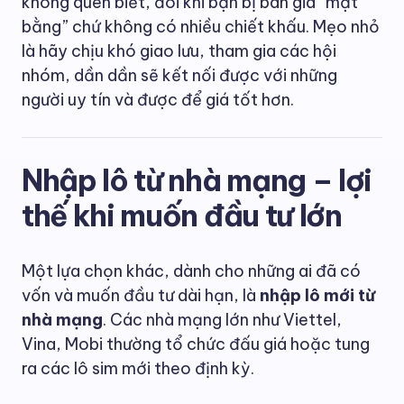
không quen biết, đôi khi bạn bị bán giá “mặt
bằng” chứ không có nhiều chiết khấu. Mẹo nhỏ
là hãy chịu khó giao lưu, tham gia các hội
nhóm, dần dần sẽ kết nối được với những
người uy tín và được để giá tốt hơn.
Nhập lô từ nhà mạng – lợi
thế khi muốn đầu tư lớn
Một lựa chọn khác, dành cho những ai đã có
vốn và muốn đầu tư dài hạn, là
nhập lô mới từ
nhà mạng
. Các nhà mạng lớn như Viettel,
Vina, Mobi thường tổ chức đấu giá hoặc tung
ra các lô sim mới theo định kỳ.