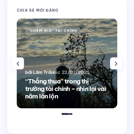
CHIA SẺ MỚI ĐĂNG
Lưu tên và email của tôi trong trình duyệt này
cho lần bình luận tiếp theo của tôi.
"CHÉM GIÓ" TÀI CHÍNH
H
Gửi bình luận
bởi Lâm Trần
lúc
22/07/2025
bởi
“Thắng thua” trong thị
trường tài chính – nhìn lại vài
10
năm lăn lộn
cầ