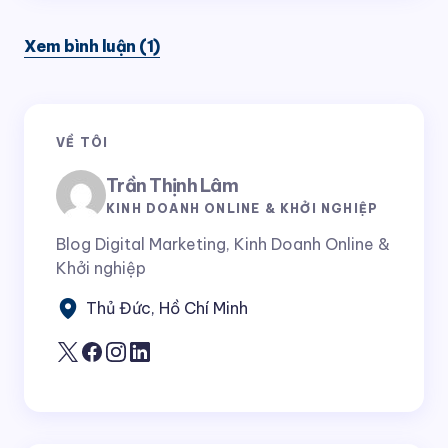
Xem bình luận (1)
Email của bạn sẽ không được hiển thị công khai.
Các
VỀ TÔI
trường bắt buộc được đánh dấu
*
Trần Thịnh Lâm
Tên *
KINH DOANH ONLINE & KHỞI NGHIỆP
Blog Digital Marketing, Kinh Doanh Online &
Khởi nghiệp
E-mail *
Thủ Đức, Hồ Chí Minh
Bình luận của bạn *