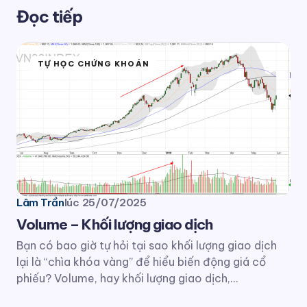
Đọc tiếp
TỰ HỌC CHỨNG KHOÁN
Lâm Trần
lúc
25/07/2025
Volume – Khối lượng giao dịch
Bạn có bao giờ tự hỏi tại sao khối lượng giao dịch
lại là “chìa khóa vàng” để hiểu biến động giá cổ
phiếu? Volume, hay khối lượng giao dịch,…