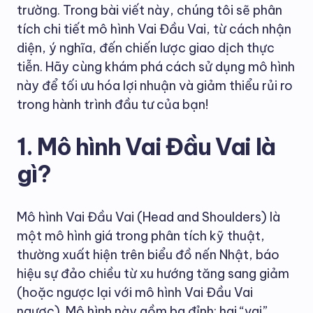
trường. Trong bài viết này, chúng tôi sẽ phân
tích chi tiết mô hình Vai Đầu Vai, từ cách nhận
diện, ý nghĩa, đến chiến lược giao dịch thực
tiễn. Hãy cùng khám phá cách sử dụng mô hình
này để tối ưu hóa lợi nhuận và giảm thiểu rủi ro
trong hành trình đầu tư của bạn!
1. Mô hình Vai Đầu Vai là
gì?
Mô hình Vai Đầu Vai (Head and Shoulders) là
một mô hình giá trong phân tích kỹ thuật,
thường xuất hiện trên biểu đồ nến Nhật, báo
hiệu sự đảo chiều từ xu hướng tăng sang giảm
(hoặc ngược lại với mô hình Vai Đầu Vai
ngược). Mô hình này gồm ba đỉnh: hai “vai”