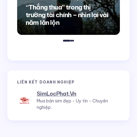
bởi
“Thắng thua” trong thị
trường tài chính – nhìn lại vài
10
năm lăn lộn
cầ
LIÊN KẾT DOANH NGHIỆP
SimLocPhat.Vn
Mua bán sim đẹp - Uy tín - Chuyên
nghiệp.