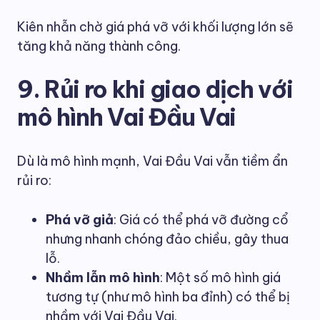
Kiên nhẫn chờ giá phá vỡ với khối lượng lớn sẽ
tăng khả năng thành công.
9. Rủi ro khi giao dịch với
mô hình Vai Đầu Vai
Dù là mô hình mạnh, Vai Đầu Vai vẫn tiềm ẩn
rủi ro:
Phá vỡ giả
: Giá có thể phá vỡ đường cổ
nhưng nhanh chóng đảo chiều, gây thua
lỗ.
Nhầm lẫn mô hình
: Một số mô hình giá
tương tự (như mô hình ba đỉnh) có thể bị
nhầm với Vai Đầu Vai.