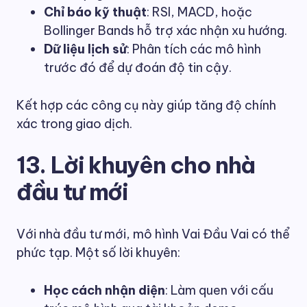
Chỉ báo kỹ thuật
: RSI, MACD, hoặc
Bollinger Bands hỗ trợ xác nhận xu hướng.
Dữ liệu lịch sử
: Phân tích các mô hình
trước đó để dự đoán độ tin cậy.
Kết hợp các công cụ này giúp tăng độ chính
xác trong giao dịch.
13. Lời khuyên cho nhà
đầu tư mới
Với nhà đầu tư mới, mô hình Vai Đầu Vai có thể
phức tạp. Một số lời khuyên:
Học cách nhận diện
: Làm quen với cấu