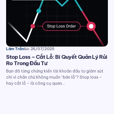
Lâm Trần
lúc
25/07/2025
Stop Loss – Cắt Lỗ: Bí Quyết Quản Lý Rủi
Ro Trong Đầu Tư
Bạn đã từng chứng kiến tài khoản đầu tư giảm sút
chỉ vì chần chừ không muốn “bán lỗ”? Stop loss –
hay cắt lỗ – là công cụ quan…