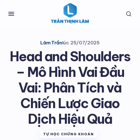
Lâm Trần
lúc
25/07/2025
Head and Shoulders
– Mô Hình Vai Đầu
Vai: Phân Tích và
Chiến Lược Giao
Dịch Hiệu Quả
TỰ HỌC CHỨNG KHOÁN