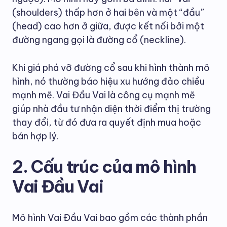
(shoulders) thấp hơn ở hai bên và một “đầu”
(head) cao hơn ở giữa, được kết nối bởi một
đường ngang gọi là đường cổ (neckline).
Khi giá phá vỡ đường cổ sau khi hình thành mô
hình, nó thường báo hiệu xu hướng đảo chiều
mạnh mẽ. Vai Đầu Vai là công cụ mạnh mẽ
giúp nhà đầu tư nhận diện thời điểm thị trường
thay đổi, từ đó đưa ra quyết định mua hoặc
bán hợp lý.
2. Cấu trúc của mô hình
Vai Đầu Vai
Mô hình Vai Đầu Vai bao gồm các thành phần