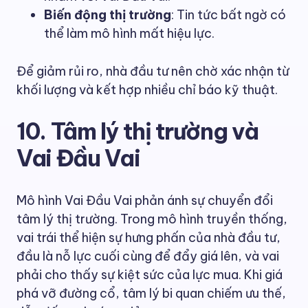
Biến động thị trường
: Tin tức bất ngờ có
thể làm mô hình mất hiệu lực.
Để giảm rủi ro, nhà đầu tư nên chờ xác nhận từ
khối lượng và kết hợp nhiều chỉ báo kỹ thuật.
10. Tâm lý thị trường và
Vai Đầu Vai
Mô hình Vai Đầu Vai phản ánh sự chuyển đổi
tâm lý thị trường. Trong mô hình truyền thống,
vai trái thể hiện sự hưng phấn của nhà đầu tư,
đầu là nỗ lực cuối cùng để đẩy giá lên, và vai
phải cho thấy sự kiệt sức của lực mua. Khi giá
phá vỡ đường cổ, tâm lý bi quan chiếm ưu thế,