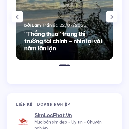
bởi Lâm Trần
lúc
22/07/2025
bởi
“Thắng thua” trong thị
trường tài chính – nhìn lại vài
10
năm lăn lộn
cầ
LIÊN KẾT DOANH NGHIỆP
SimLocPhat.Vn
Mua bán sim đẹp - Uy tín - Chuyên
nghiệp.