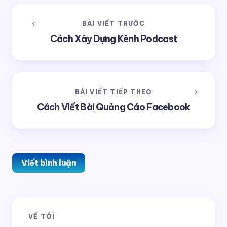
BÀI VIẾT TRƯỚC
Cách Xây Dựng Kênh Podcast
BÀI VIẾT TIẾP THEO
Cách Viết Bài Quảng Cáo Facebook
Viết bình luận
Email của bạn sẽ không được hiển thị công khai.
Các
VỀ TÔI
trường bắt buộc được đánh dấu
*