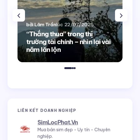
bởi Lâm Trần
lúc
22/07/2025
bởi
“Thắng thua” trong thị
trường tài chính – nhìn lại vài
10
năm lăn lộn
cầ
LIÊN KẾT DOANH NGHIỆP
SimLocPhat.Vn
Mua bán sim đẹp - Uy tín - Chuyên
nghiệp.