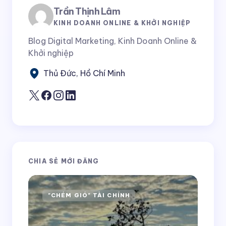
Trần Thịnh Lâm
Tên *
KINH DOANH ONLINE & KHỞI NGHIỆP
Blog Digital Marketing, Kinh Doanh Online &
Khởi nghiệp
E-mail *
Thủ Đức, Hồ Chí Minh
Bình luận của bạn *
CHIA SẺ MỚI ĐĂNG
Lưu tên và email của tôi trong trình duyệt này
cho lần bình luận tiếp theo của tôi.
"CHÉM GIÓ" TÀI CHÍNH
H
Gửi bình luận