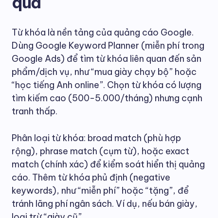
quả
Từ khóa là nền tảng của quảng cáo Google.
Dùng Google Keyword Planner (miễn phí trong
Google Ads) để tìm từ khóa liên quan đến sản
phẩm/dịch vụ, như “mua giày chạy bộ” hoặc
“học tiếng Anh online”. Chọn từ khóa có lượng
tìm kiếm cao (500-5.000/tháng) nhưng cạnh
tranh thấp.
Phân loại từ khóa: broad match (phù hợp
rộng), phrase match (cụm từ), hoặc exact
match (chính xác) để kiểm soát hiển thị quảng
cáo. Thêm từ khóa phủ định (negative
keywords), như “miễn phí” hoặc “tặng”, để
tránh lãng phí ngân sách. Ví dụ, nếu bán giày,
loại trừ “giày cũ”.