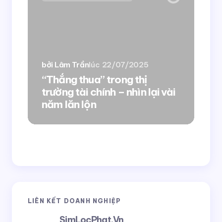
Gửi bình luận
bởi Lâm Trần
lúc
22/07/2025
bởi
“Thắng thua” trong thị
trường tài chính – nhìn lại vài
10
năm lăn lộn
cầ
LIÊN KẾT DOANH NGHIỆP
SimLocPhat.Vn