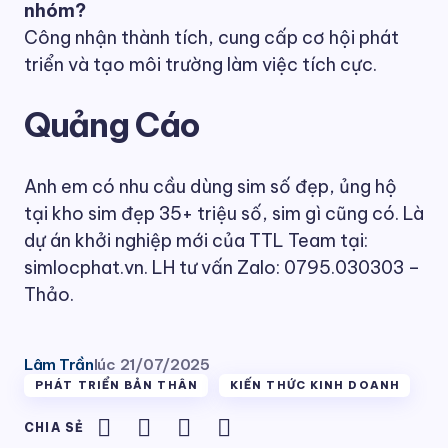
nhóm?
Công nhận thành tích, cung cấp cơ hội phát
triển và tạo môi trường làm việc tích cực.
Quảng Cáo
Anh em có nhu cầu dùng sim số đẹp, ủng hộ
tại kho sim đẹp 35+ triệu số, sim gì cũng có. Là
dự án khởi nghiệp mới của TTL Team tại:
simlocphat.vn. LH tư vấn Zalo: 0795.030303 –
Thảo.
Lâm Trần
lúc
21/07/2025
PHÁT TRIỂN BẢN THÂN
KIẾN THỨC KINH DOANH
CHIA SẺ