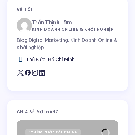
Email của bạn sẽ không được hiển thị công khai.
Các
VỀ TÔI
trường bắt buộc được đánh dấu
*
Trần Thịnh Lâm
Tên *
KINH DOANH ONLINE & KHỞI NGHIỆP
Blog Digital Marketing, Kinh Doanh Online &
Khởi nghiệp
E-mail *
Thủ Đức, Hồ Chí Minh
Bình luận của bạn *
CHIA SẺ MỚI ĐĂNG
Lưu tên và email của tôi trong trình duyệt này
cho lần bình luận tiếp theo của tôi.
"CHÉM GIÓ" TÀI CHÍNH
H